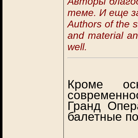
Авторы благо
теме.
И еще з
Authors of the s
and material an
well.
Кроме осн
современнос
Гранд Опер
балетные по