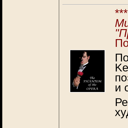
**
Mu
"П
По
По
Ke
по
и 
Ре
ху