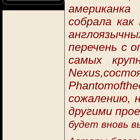
американка 
собрала как
англоязычны
перечень с о
самых круп
Nexus
,состо
Phantomoftheo
сожалению, 
другими про
будет вновь в