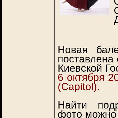
Новая бале
поставлена
Киевской Го
6 октября 2
(
Capitol).
Найти подр
фото можн