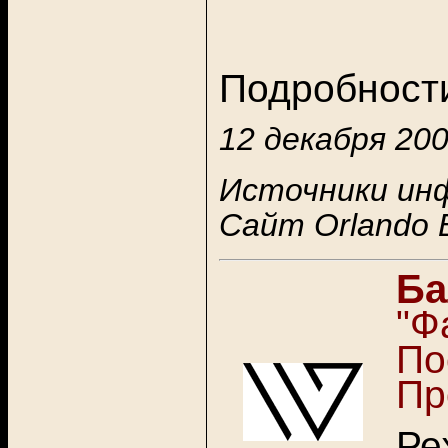
Подробност
12 декабря 200
Источники ин
Сайт
Orlando 
Ба
"Ф
П
Пр
Ре