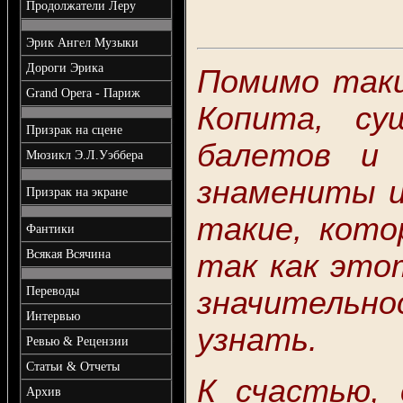
Продолжатели Леру
Эрик Ангел Музыки
Дороги Эрика
Помимо таки
Grand Opera - Париж
Копита, су
Призрак на сцене
балетов и 
Мюзикл Э.Л.Уэббера
знамениты и
Призрак на экране
такие, кото
Фантики
Всякая Всячина
так как это
Переводы
значительн
Интервью
узнать.
Ревью & Рецензии
Статьи & Отчеты
К счастью,
Архив