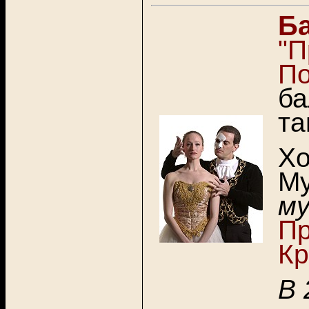
Ба
"П
По
ба
та
Хо
Му
му
Пр
Кр
В 