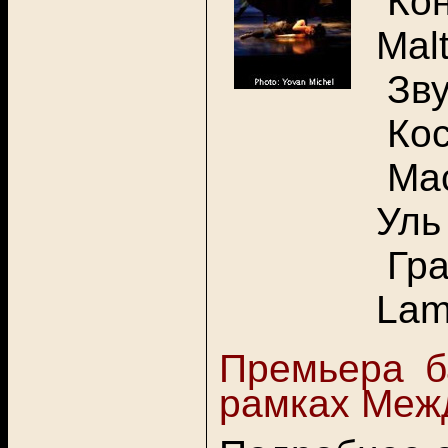
Кон
Malt
Зву
Кос
Мас
Уль 
Гра
Lam
Премьера б
рамках Межд