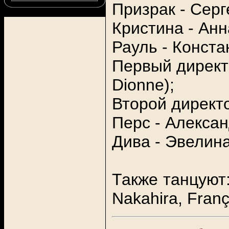
Призрак - Серг
Кристина - Ан
Рауль - Конста
Первый директо
Dionne);
Второй директо
Перс - Алекса
Дива - Эвелин
Также танцуют:
Nakahira, Franç