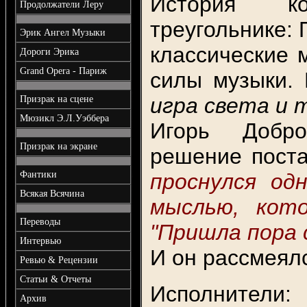
История ко
Продолжатели Леру
треугольнике:
Эрик Ангел Музыки
классические 
Дороги Эрика
Grand Opera - Париж
силы музыки.
игра света и 
Призрак на сцене
Мюзикл Э.Л.Уэббера
Игорь Добро
Призрак на экране
решение поста
Фантики
проснулся од
Всякая Всячина
мыслью, кото
Переводы
"Пришла пора 
Интервью
И он рассмеял
Ревью & Рецензии
Статьи & Отчеты
Исполнители:
Архив