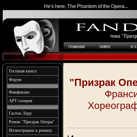
He's here, The Phantom of the Opera...
главная
notes
о 
Гостевая книга
"Призрак Оп
Форум
Франси
Фанфикшн
АРТ-галерея
Хореографи
Гастон Леру
Роман "Призрак Оперы"
Иллюстрации к роману