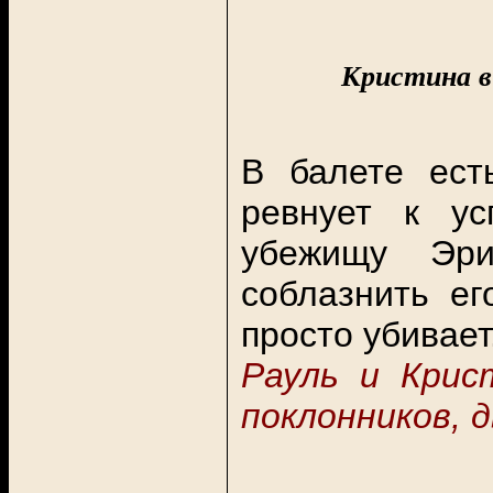
Кристина в
В балете ес
ревнует к ус
убежищу Эр
соблазнить ег
просто убивает
Рауль и Крис
поклонников, 