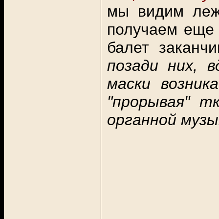
мы видим леж
получаем еще 
балет заканчи
позади них, 
маски возник
"прорывая" т
органной музы