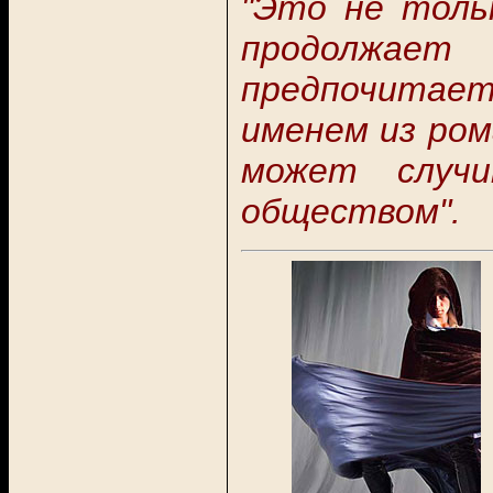
"
Это не толь
продолжае
предпочитает
именем из ром
может случи
обществом
"
.