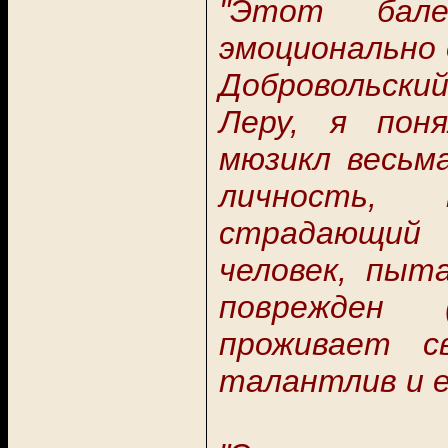
"Этот бал
эмоционально 
Добровольски
Леру, я пон
мюзикл весьма
личность, 
страдающий 
человек, пыт
поврежден (
проживает с
талантлив и е