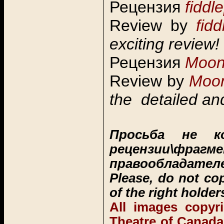
Рецензия
fiddl
Review by
fid
exciting review!
Рецензия
Moon
Review by
Moon
the detailed an
Просьба не к
рецензии\фра
правообладателе
Please, do not co
of the right holder
All images copyri
Theatre of Canada