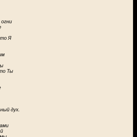
 огни
е
это Я
им
ты
это Ты
е
ьный дух.
рами
ий
омы