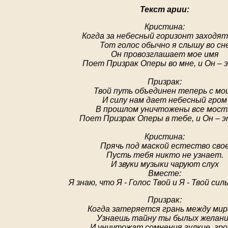
Текст арии:
Кристина:
Когда за небесный горизонт заходят
Тот голос обычно я слышу во сн
Он провозглашает мое имя
Поет Призрак Оперы во мне, и Он – 
Призрак:
Твой путь объединен теперь с мо
И силу нам дает небесный гром
В прошлом уничтожены все мос
Поет Призрак Оперы в тебе, и Он – 
Кристина:
Прячь под маской естество сво
Пусть тебя никто не узнает.
И звуки музыки чаруют слух
Вместе:
Я знаю, что Я - Голос Твой и Я - Твой сил
Призрак:
Когда затеряется грань между ми
Узнаешь тайну ты былых желан
И уничтожат сомнения гулкие гр