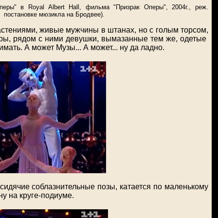
Оперы"
в
Royal Albert Hall
, фильма "Призрак Оперы", 2004г., реж.
 постановке мюзикла на Бродвее).
астениями, живые мужчины в штанах, но с голым торсом,
ры, рядом с ними девушки, вымазанные тем же, одетые
имать.
А может Музы... А может... ну да ладно.
сидячие соблазнительные позы, катается по маленькому
ну на круге-подиуме.