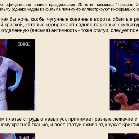
из официальной записи празднования 25-летия мюзикла
"Призрак 
льму (однако кадры из фильма почему-то иллюстрируют информацию о
как бы ночь, как бы чугунные кованные ворота, обвитые р
 краской, которые изображают садово-парковые скульпту
д отдаленную (весьма) античность - тоже статуи, следует пон
ом платье с грудью навыпуск принимает разные лежачие и 
му красной тканью, и поёт, статуи оживают, кружат Кристи