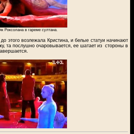
як
Роксолан
а
в гареме султана.
 до этого возлежала Кристина, и белые статуи начинают
шку, та послушно очаровывается, ее шатает из стороны в
завершается.