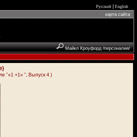
|
Русский
English
карта сайта
Майкл Кроуфорд /персоналия/
е)
е "«1 +1» "
,
Выпуск 4
)