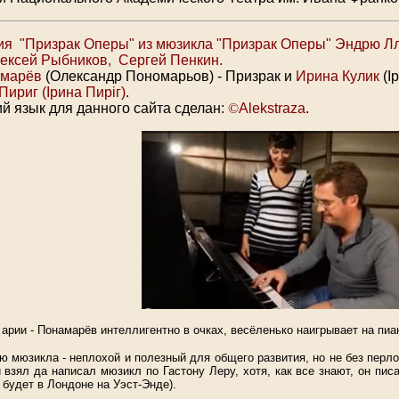
рия "Призрак Оперы" из мюзикла "Призрак Оперы" Эндрю Л
ексей Рыбников,
Сергей Пенкин.
омарёв
(Олександр Пономарьов) - Призрак и
Ирина Кулик
(І
Пириг (Ірина Пиріг)
.
ий язык для данного сайта сделан:
©
Alekstraza
.
рии - Понамарёв интеллигентно в очках, весёленько наигрывает на пиа
ию мюзикла - неплохой
и полезный для общего развития
, но не без пер
 взял да написал мюзикл по Гастону Леру, хотя, как все знают, он п
 будет в Лондоне на Уэст-Энде).