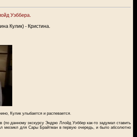
лойд Уэббера.
рина Кулик) - Кристина.
нино, Кулик улыбается и распевается.
лов (по данному экскурсу Эндрю Ллойд Уэббер как-то задумал ставить
исал мюзикл для Сары Брайтман в первую очередь, и было абсолютно