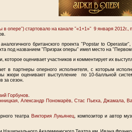
ды в опере") стартовало на канале "«1+1»" 9 января 2012г.,
ов.
аналогичного британского проекта "Popstar to Operastar"
кта под названием "Призрак оперы" имел место на "Первом 
и, которое оценивает участников и комментирует их выступ
ает в партнеры оперного исполнителя, с которым исполн
ны жюри оценивают выступление по 10-балльной систем
 за сезон.
ий Горбунов
.
ницкая, Александр Пономарёв, Стас Пьеха, Джамала, 
ерного театра
Виктория Лукьянец
, композитор и автор му
 Национального Академического Театра им. Ивана Франко