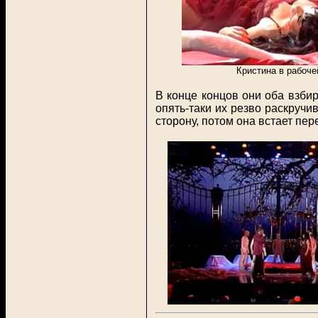
Кристина в рабоче
В конце концов они оба взби
опять-таки их резво раскручи
сторону, потом она встает пер