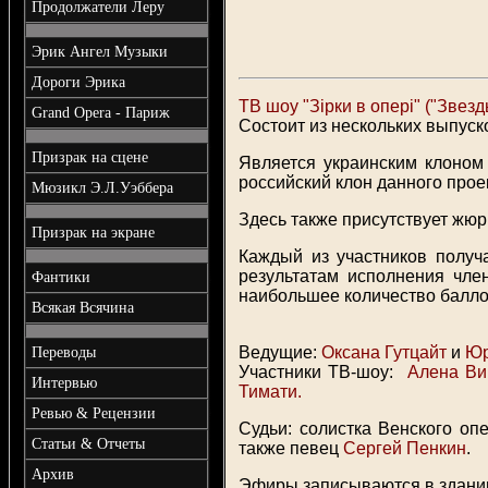
Продолжатели Леру
Эрик Ангел Музыки
Дороги Эрика
ТВ шоу "Зірки в опері" ("Звез
Grand Opera - Париж
Состоит из нескольких выпуск
Призрак на сцене
Является украинским клоном 
российский клон данного прое
Мюзикл Э.Л.Уэббера
Здесь также присутствует жюр
Призрак на экране
Каждый из участников получ
результатам исполнения чле
Фантики
наибольшее количество баллов
Всякая Всячина
Ведущие:
Оксана Гутцайт
и
Юр
Переводы
Участники ТВ-шоу:
Алена Вин
Интервью
Тимати.
Ревью & Рецензии
Судьи: солистка Венского оп
Статьи & Отчеты
также певец
Сергей Пенкин
.
Архив
Эфиры записываются в здании