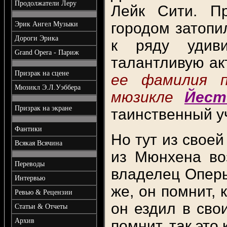
Продолжатели Леру
Лейк Сити. П
городом затопи
Эрик Ангел Музыки
Дороги Эрика
к ряду удиви
Grand Opera - Париж
талантливую ак
Призрак на сцене
ее фамилия п
Мюзикл Э.Л.Уэббера
мюзикле
Йест
Призрак на экране
таинственный у
Фантики
Но тут из своей
Всякая Всячина
из Мюнхена во
Переводы
владелец Оперы
Интервью
же, он помнит, 
Ревью & Рецензии
он ездил в сво
Статьи & Отчеты
Архив
помнит, так это 