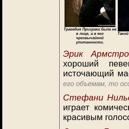
Трагедия Призрака была не
в лице, а в его
Такой
чрезвычайной
упитанности.
Эрик Армстро
хороший певе
источающий мас
его объемам, то ос
Стефани Нил
играет комичес
красивым голос