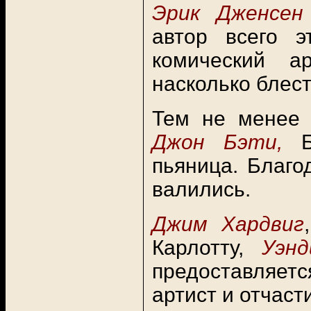
Эрик Дженсен
автор всего 
комический а
насколько блес
Тем не менее 
Джон Бэти,
пьяница. Благо
валились.
Джим Хардвиг
Карлотту,
Уэн
предоставляет
артист и отчаст