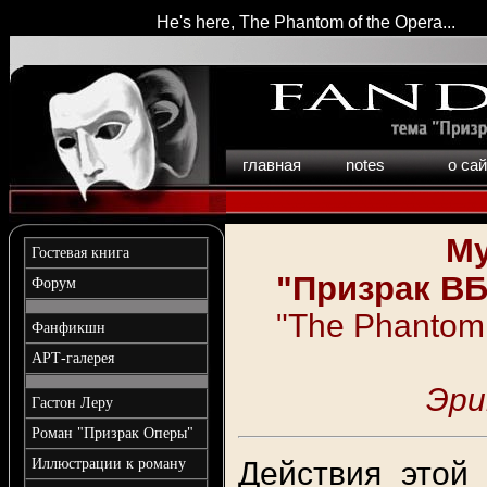
He's here, The Phantom of the Opera...
главная
notes
о са
Му
Гостевая книга
"Призрак ВБ
Форум
"
The Phantom 
Фанфикшн
АРТ-галерея
Эри
Гастон Леру
Роман "Призрак Оперы"
Иллюстрации к роману
Действия этой