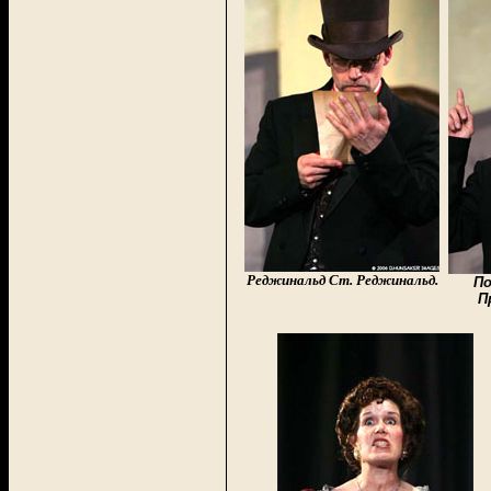
Реджинальд Ст. Реджинальд.
По
П