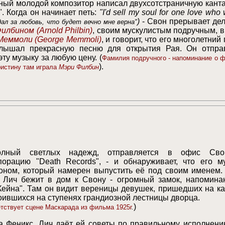
ный молодой композитор написал двухсотстраничную канта
"
.
Когда он начинает петь:
"
I'd sell my soul for one love who
)
- Свон прерывает де
дал за любовь, что будет вечно мне верна"
Филбином
(Arnold Philbin)
, своим мускулистым подручным, в
Меммоли
(George Memmoli)
, и говорит, что его многолетний
слышал прекрасную песню для открытия Рая. Он отпра
ту музыку за любую цену. (
Фамилия подручного - напоминание о 
).
ристину там играла
Мэри Филбин
лный светлых надежд, отправляется
в офис Сво
рпорацию
"Death Records"
, - и обнаруживает, что его м
оном, который намерен выпустить её под своим именем.
 Лич бежит в дом к Свону - огромный замок, напомин
Кейна". Там он видит вереницы девушек, пришедших на ка
оившихся на ступенях грандиозной лестницы дворца.
)
тствует сцене Маскарада из фильма 1925г
.
 Феникс, Лич даёт ей советы по правильному исполнени