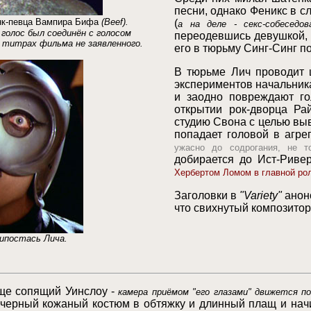
песни, однако Феникс в с
нк-певца Вампира Бифа
(
Beef)
.
(
а на деле - секс-собеседо
 голос был соединён с голосом
переодевшись девушкой, 
в титрах фильма не заявленного.
его в тюрьму Синг-Синг п
В тюрьме Лич проводит 
экспериментов начальника
и заодно повреждают го
открытии рок-дворца Ра
студию Свона с целью выв
попадает головой в агрега
ужасно до содрогания, не т
добирается до Ист-Ривер
Хербертом Ломом в главной ро
Заголовки в
"Variety"
анонс
что свихнутый композитор
 ипостась Лича.
еще сопящий Уинслоу -
камера приёмом "его глазами" движется п
 черный кожаный костюм в обтяжку и длинный плащ и на