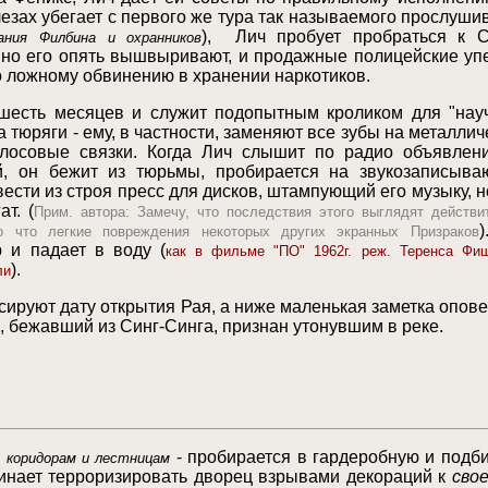
лезах убегает с первого же тура так называемого прослуши
), Лич пробует пробраться к С
вания Филбина и охранников
но его опять вышвыривают, и продажные полицейские уп
о ложному обвинению в хранении наркотиков.
шесть месяцев и служит подопытным кроликом для "нау
 тюряги - ему, в частности, заменяют все зубы на металлич
лосовые связки. Когда Лич слышит по радио объявлен
й, он бежит из тюрьмы, пробирается на звукозаписыв
ести из строя пресс для дисков, штампующий его музыку, н
т. (
Прим. автора: Замечу, что последствия этого выглядят действи
)
о что легкие повреждения некоторых других экранных Призраков
 и падает в воду (
как в фильме "ПО" 1962г. реж. Теренса Фи
).
ли
ируют дату открытия Рая, а ниже маленькая заметка опове
, бежавший из Синг-Синга, признан утонувшим в реке.
- пробирается в гардеробную и подб
о коридорам и лестницам
чинает терроризировать дворец взрывами декораций к
сво