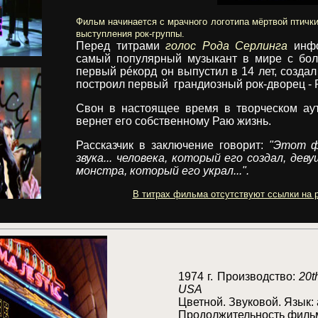
Фильм начинается с мрачного логотипа мёртвой птичк
выступления рок-группы.
Перед титрами
голос Рода Серлинга
инфо
самый популярный музыкант в мире с бол
первый р
é
корд он выпустил в 14 лет, созда
построил первый грандиозный рок-дворец - Р
Свон в настоящее время в творческом аут
вернет его собственному Раю жизнь.
Рассказчик в заключение говорит:
"Этот фи
звука... человека, который его создал, дев
монстра, который его украл...".
В титрах фильма отсутствуют ссылки на р
1974 г. Производство:
20t
USA
Цветной. Звуковой. Язык: 
Продолжительность фильм