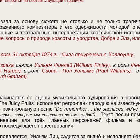
ой
говорится на соответствующей страничке
.
взял за основу сюжета не столько и не только трагич
раженного композитора и его одержимости молодой оп
анные и театральные интерпретации классической истори
е вопросы о природе красоты и уродства, Добра и Зла, ил
ась 31 октября 1974 г. - была приурочена к Хэллоуину.
израка
снялся
Уильям Финлей
(William Finley)
,
в роли
Фен
a Harper)
,
в роли
Свона - Пол Уильямс
(Paul Williams)
,
в
rrit Graham)
.
ачинается со сцены музыкального аудирования в новом
he Juicy Fruits" исполняет ретро-панк пародию на известну
- рок-н-рольную песню
"Do remember ... the sacrifices we'v
)
. Текст песни пом
ртвы... которые мы совершили во имя любви"
тивации для трёх главных персонажей фильма и з
го последующего повествования.
 появляется
Уильям Лич
,
садится за пьян
ó
и исполняет ба