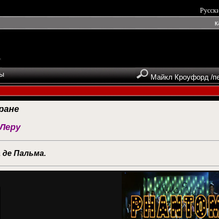
Русск
к
ты
Майкл Кроуфорд /пе
ране
 Леру
а де Пальма.