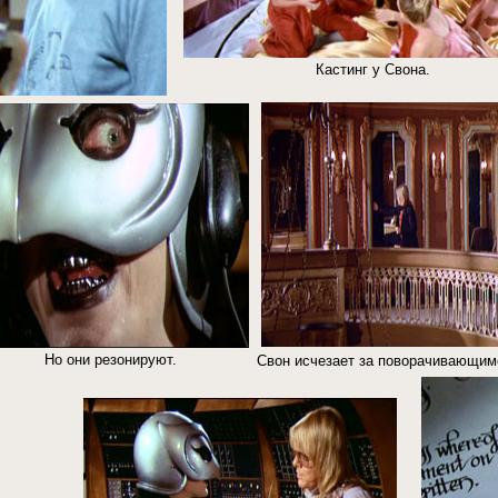
Кастинг у Свона.
Но они резонируют.
Свон исчезает за поворачивающим