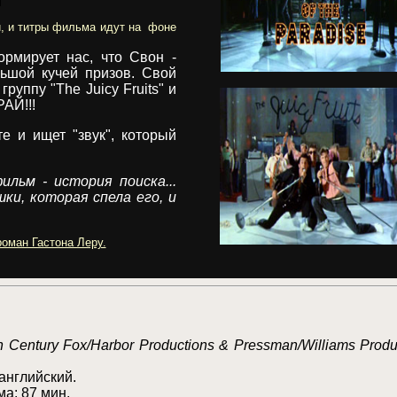
и, и титры фильма идут на фоне
рмирует нас, что Свон -
ьшой кучей призов. Свой
л группу
"
The Juicy Fruits
"
и
АЙ!!!
е и ищет "звук", который
льм - история поиска...
ушки, которая спела его, и
оман Гастона Леру.
h Century Fox/Harbor Productions
& Pressman/Williams Produ
английский.
а: 87 мин.