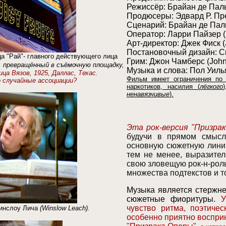
Режиссёр:
Брайан де Пал
Продюсер
ы
:
Эдвард Р. П
Сценарий:
Брайан де Пал
Оператор:
Ларри Пайзер
(
Арт-директор: Джек Фиск (
Постановочный дизайн:
С
ца "Рай"- главного действующего лица
Грим:
Джон Чамберс
(Joh
превращённый в съёмочную площадку,
Музыка и слова
:
Пол Уиль
ица Вязов, 1925, Даллас, Техас.
Фильм имеет ограничения по 
 случайные ассоциации?
наркотиков, насилия (
лёгкого
ненавязчивые
).
Эта р
ок-версия "Призра
будучи в прямом смысл
основную сюжетную лин
тем не менее, выразител
свою зловещую
рок-н-ро
множества подтекстов и т
Музыка является стержне
сюжетные фиоритуры.
У
чувство ритма, поэтиче
инслоу Лича
(
Winslow Leach)
.
особенно приятно воспри