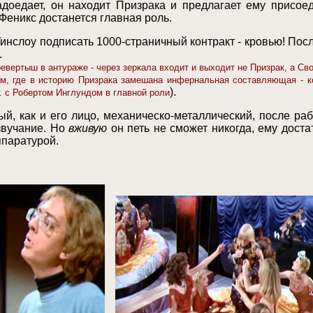
доедает, он находит Призрака и предлагает ему присоед
 Феникс достанется главная роль.
инслоу подписать 1000-страничный контракт - кровью! Посл
.
евертыш в антураже - через зеркала входит и выходит не Призрак, а Св
м, где в историю Призрака замешана инфернальная составляющая - к
).
. с Робертом Инглундом в главной роли
ый, как и его лицо, механическо-металлический, после р
звучание. Но
вживую
он петь не сможет никогда, ему доста
ппаратурой.