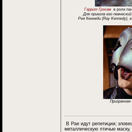
Гэррит Грэхам
в роли па
Для прикола его певческий
Рея Кеннеди
(Ray Kennedy)
, 
Призрачная
В Рае идут репетиции; злов
металлическую птичью маску,