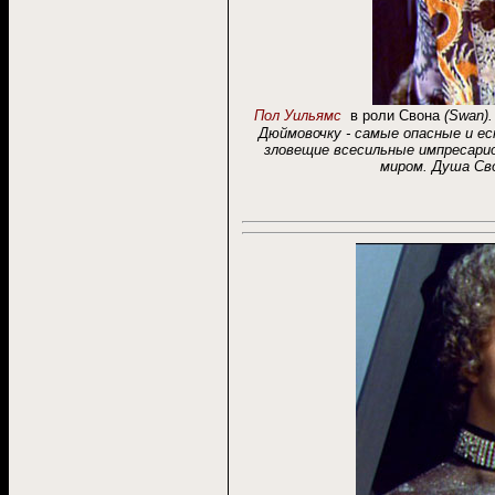
Пол Уильямс
в роли Свона
(
Swan)
Дюймовочку - самые опасные и е
зловещ
ие всесильные импресари
миром.
Душа Сво