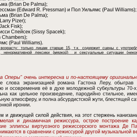
ьма
(Brian De Palma)
;
рессман
(Edward R. Pressman
) и Пол Уильямс (
Paul Williams)
;
ьма
(Brian De Palma)
;
Larry Pizer);
Jack Fisk
)
;
исси Спейсек
(Sissy Spacek);
n Chambers);
ямс
(Paul Williams).
возрасту: только лицам старше 15, т.к. содержит сцены с употреб
), ненормативной лексики (
мягкой
) и сексуальные ситуации (
нек
ка Оперы" очень интересна
и по-настоящему оригинальн
е слова экранизацией романа Гастона Леру, обыграв
ию
и осовременив её в духе молодежной субкультуры 70-х
ьна как цельное произведение, пародийно стильное, им
льную
атмосферу, и полна абсурдистской жути
, блестящей са
онкой иронии
.
м и движущей силой действия, на этот стержень нанизан
мелая и динамичная режиссура, острое построение ка
ские эллипсы виртуозного режиссерского монтажа Де П
нимаются в сравнении с режиссурой другой музыкальной в