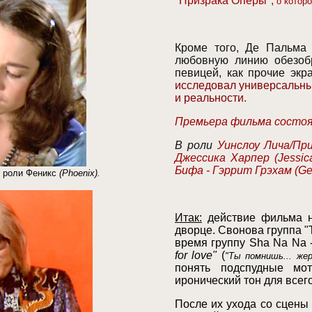
"Призрака Оперы",
о котор
Кроме того, Де Пальма 
любовную линию обезоб
певицей, как прочие экр
исследовал универсальны
и реальности.
Премьера фильма состоял
В роли
Уинслоу Лича/Пр
Джессика Харпер
(Jessic
Бифа - Гэррит Грэхам (
Ge
 роли Феникс
(
Phoenix
)
.
Итак
:
действие фильма н
дворце. Свонова группа "T
время группу
Sha Na Na
for love"
(
"Ты помнишь... же
понять подспудные мо
иронический тон для все
После их ухода со сцены