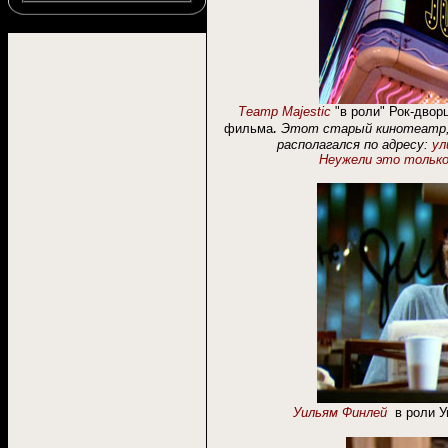
Театр
Majestic
"в роли"
Рок-двор
.
фильма
Этот старый кинотеатр, 
располагался по адресу:
ул
Неужели это только
Уильям Финлей
в роли У