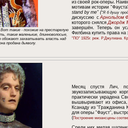
из своей рок-оперы.
Наив
мотивам
истории
"Фауста
stand by me"
(
"Я б душу про
дискуссию с
Арнольдом 
которого снялся
Джордж 
завершён. Теперь он у
. Вот такие - похожие на престарелую
Филбина купить права на э
сть,
такие
маленьк
ие
, длинноволос
ые
,
"ПО" 1925г. реж. Р.Джулиана. К
о
обожают захватывать власть над
на продана дьяволу.
Месяц спустя Лич, по
звукозаписывающую ко
практически украдена Св
вышвыривают из офиса,
Ксанаду из "Гражданина 
для оперы "Фауст", выстр
(
Построение мизансцены соотве
Среди них милая шатенка