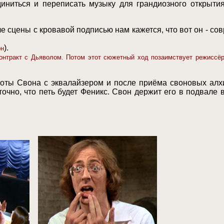
иниться и переписать музыку для грандиозного открытия
е сцены с кровавой подписью нам кажется, что вот он - с
).
он
онтракт с Дьяволом. Потом этот сюжетный ход позаимствует режиссёр
аботы Свона с эквалайзером и после приёма своновых алх
точно, что петь будет Феникс. Свон держит его в подвале 